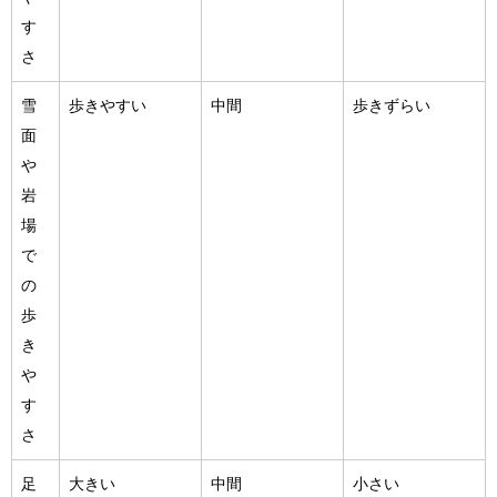
す
さ
雪
歩きやすい
中間
歩きずらい
面
や
岩
場
で
の
歩
き
や
す
さ
足
大きい
中間
小さい