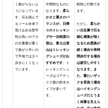
く曲がらないよ
中間的なものに
軽快に行動でき
うになっていま
なります。
柔ら
ます。
す。石を踏んで
かさと重さのバ
もソール全体で
ランスが、日帰
ただし、
柔らか
受け止める堅牢
りのトレッキン
い分足裏で石を
性が高いのでそ
グや一泊程度の
踏む感覚が強く
の分重量が重く
登山、富士山登
なるため悪路が
て曲がり辛いの
山はトレッキン
続く場合や長時
で平地では少々
グシューズがお
間歩行する場合
歩きにくくなっ
すすめです
。ト
は疲労しやすく
ています。
レッキングシュ
なります。ま
ーズはゴアテッ
た、重たいザッ
クス製の防水タ
クを背負う場合
イプが多いで
はハイキングシ
す。
ューズだとうま
く体重を支えら