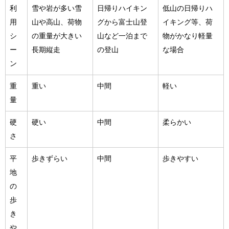
利
雪や岩が多い雪
日帰りハイキン
低山の日帰りハ
用
山や高山、荷物
グから富士山登
イキング等、荷
シ
の重量が大きい
山など一泊まで
物がかなり軽量
ー
長期縦走
の登山
な場合
ン
重
重い
中間
軽い
量
硬
硬い
中間
柔らかい
さ
平
歩きずらい
中間
歩きやすい
地
の
歩
き
や