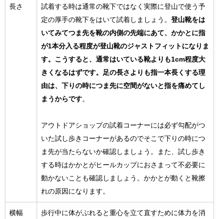
長さ
試着する時は通常の靴下ではなく実際に登山で使う予
定の厚手の靴下をはいて試着しましょう。
登山靴をは
いてみてつま先を靴の内側の先端にあて、かかとに指
が1本分入る程度が登山靴のジャストフィットになりま
す。こうすると、通常はいている靴よりも1cm程度大
きくなるはずです。足の長さよりも指一本長くする理
由は、下りの時につま先に空間がないと指を痛めてし
まうからです
。
アウトドアショップの試着コーナーには必ず勾配がつ
いた試し歩きコーナーがあるのでそこで下りの時につ
ま先が当たらないか確認しましょう。また、試し歩き
する時はかかとがヒールカップにおさまって不必要に
動かないことも確認しましょう。かかとが動くと靴擦
れの原因になります。
横幅
歩行中に体がぶれると重心を立て直すために体力を消