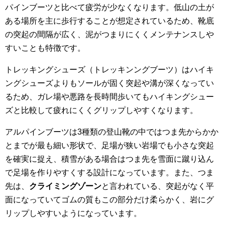
パインブーツと比べて疲労が少なくなります。低山の土が
ある場所を主に歩行することが想定されているため、靴底
の突起の間隔が広く、泥がつまりにくくメンテナンスしや
すいことも特徴です。
トレッキングシューズ（トレッキンングブーツ）はハイキ
ングシューズよりもソールが固く突起や溝が深くなってい
るため、ガレ場や悪路を長時間歩いてもハイキングシュー
ズと比較して疲れにくくグリップしやすくなります。
アルパインブーツは3種類の登山靴の中ではつま先からかか
とまでが最も細い形状で、足場が狭い岩場でも小さな突起
を確実に捉え、積雪がある場合はつま先を雪面に蹴り込ん
で足場を作りやすくする設計になっています。また、つま
先は、
クライミングゾーン
と言われている、突起がなく平
面になっていてゴムの質もこの部分だけ柔らかく、岩にグ
リップしやすいようになっています。