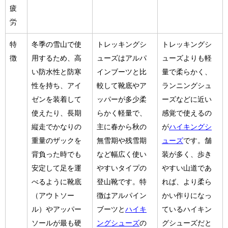
疲
労
特
冬季の雪山で使
トレッキングシ
トレッキングシ
徴
用するため、高
ューズはアルパ
ューズよりも軽
い防水性と防寒
インブーツと比
量で柔らかく、
性を持ち、アイ
較して靴底やア
ランニングシュ
ゼンを装着して
ッパーが多少柔
ーズなどに近い
使えたり、長期
らかく軽量で、
感覚で使えるの
縦走でかなりの
主に春から秋の
が
ハイキングシ
重量のザックを
無雪期や残雪期
ューズ
です。舗
背負った時でも
など幅広く使い
装が多く、歩き
安定して足を運
やすいタイプの
やすい山道であ
べるように靴底
登山靴です。特
れば、より柔ら
（アウトソー
徴はアルパイン
かい作りになっ
ル）やアッパー
ブーツと
ハイキ
ているハイキン
ソールが最も硬
ングシューズ
の
グシューズだと