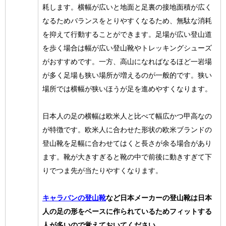
耗します。横幅が広いと地面と足裏の接地面積が広く
なるためバランスをとりやすくなるため、無駄な消耗
を抑えて行動することができます。足場が広い登山道
を歩く場合は幅が広い登山靴やトレッキングシューズ
がおすすめです。一方、高山になればなるほど一岩場
が多く足場も狭い場所が増えるのが一般的です。狭い
場所では横幅が狭いほうが足を進めやすくなります。
日本人の足の横幅は欧米人と比べて幅広かつ甲高なの
が特徴です。欧米人に合わせた形状の欧米ブランドの
登山靴を足幅に合わせてはくと長さが余る場合があり
ます。靴が大きすぎると靴の中で前後に動きすぎて下
りでつま先が当たりやすくなります。
キャラバンの登山靴
など日本メーカーの登山靴は日本
人の足の形をベースに作られているためフィットする
人が多いので覚えておいてください
。