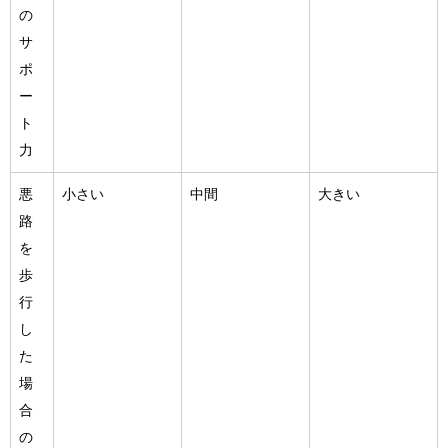
の
サ
ポ
ー
ト
力
悪
小さい
中間
大きい
路
を
歩
行
し
た
場
合
の