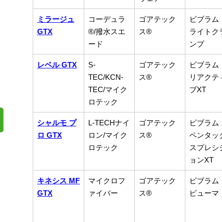
ミラージュ
コーデュラ
ゴアテック
ビブラム
GTX
®/撥水スエ
ス®
ライトク
ード
ンプ
レベル GTX
S-
ゴアテック
ビブラム
TEC/KCN-
ス®
リアクテ
TEC/マイク
ブXT
ロテック
シャルモ プ
L-TECHナイ
ゴアテック
ビブラム
ロ GTX
ロン/マイク
ス®
ペンタッ
ロテック
スプレシ
ョンXT
キネシス MF
マイクロフ
ゴアテック
ビブラム
GTX
ァイバー
ス®
ピューマ