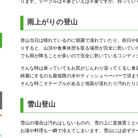
ります。テーブルは不要といえば不要ですが、持ってい
雨上がりの登山
登山当日は晴れているのに朝露で濡れていたり、前日や
りすると、山頂や食事休憩を取る場所が完全に乾いてい
でも雨が降ることが多いので完全に乾いているコンディ
そんな時は座っていてもお尻がじんわり湿ってくるし食
綺麗にするのも最低限の水やティッシュペーパーで済ま
そんな時こそテーブルがあると地面が濡れたり汚れたり
雪山登山
雪山の場合は汚れはしないものの、雪の上に直接置くと
お湯や料理も一瞬で冷えてしまいます。雪山には必ずテ