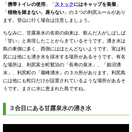
「
携帯トイレの使用
」「
ストック
にはキャップを装着
」
「
植物を踏まない、座らない
」の３つの利尻ルールがあり
ます。登山に行く場合は注意しましょう。
ちなみに、甘露泉水の名前の由来は、飲んだ人がしばしば
「甘い」と表現したことからきているそうです。湧き水は
島の東側に多く、西側にはほとんどないようです。実は利
尻には他にも湧き水を採水する場所があるそうです。有名
な場所は、利尻富士町鴛泊の「長寿の泉水」、「姫沼湧
水」、利尻町の「麗峰湧水」の３カ所があります。利尻島
には他にも蛇口だけが設置されているような場所があるそ
うです。まさに水に恵まれた島ですね。
３合目にある甘露泉水の湧き水