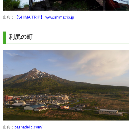
出典：
【SHIMA TRIP】 www.shimatrip.jp
利尻の町
出典：
pashadelic.com/