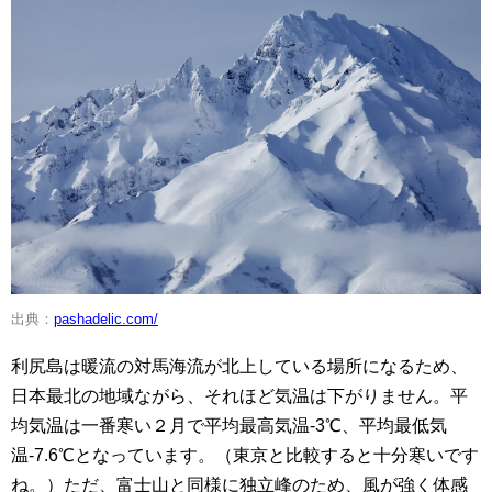
出典：
pashadelic.com/
利尻島は暖流の対馬海流が北上している場所になるため、
日本最北の地域ながら、それほど気温は下がりません。平
均気温は一番寒い２月で平均最高気温-3℃、平均最低気
温-7.6℃となっています。（東京と比較すると十分寒いです
ね。）ただ、富士山と同様に独立峰のため、風が強く体感