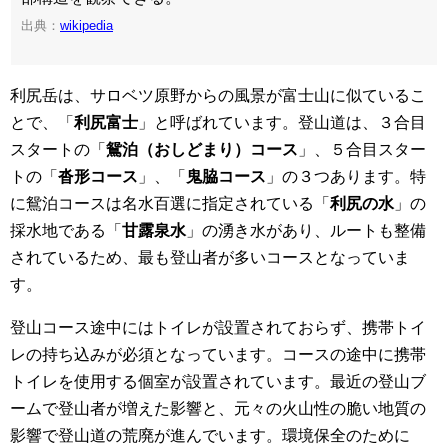
出典：
wikipedia
利尻岳は、サロベツ原野からの風景が富士山に似ているこ
とで、「
利尻富士
」と呼ばれています。登山道は、３合目
スタートの「
鴛泊（おしどまり）コース
」、５合目スター
トの「
沓形コース
」、「
鬼脇コース
」の３つあります。特
に鴛泊コースは名水百選に指定されている「
利尻の水
」の
採水地である「
甘露泉水
」の湧き水があり、ルートも整備
されているため、最も登山者が多いコースとなっていま
す。
登山コース途中にはトイレが設置されておらず、携帯トイ
レの持ち込みが必須となっています。コースの途中に携帯
トイレを使用する個室が設置されています。最近の登山ブ
ームで登山者が増えた影響と、元々の火山性の脆い地質の
影響で登山道の荒廃が進んでいます。環境保全のために