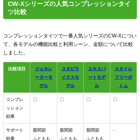
CW-Xシリーズの人気コンプレッションタイ
ツ比較
コンプレッションタイツで一番人気シリーズのCW-Xについ
て、各モデルの機能比較と利用シーン、金額について比較
しました。
比較項目
ジェネレ
スタビラ
エキスパ
スタイル
ーターモ
イクスモ
ートモデ
フリーボ
デル
デル
ル
トム
コンプレ
〇
〇
〇
〇
ッション
効果
サポート
股関節
股関節
股関節
-
効果
ふともも
ふともも
ふともも