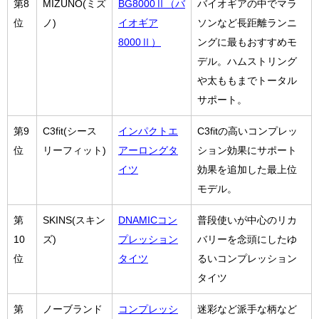
第8
MIZUNO(ミズ
BG8000Ⅱ（バ
バイオギアの中でマラ
位
ノ)
イオギア
ソンなど長距離ランニ
8000Ⅱ）
ングに最もおすすめモ
デル。ハムストリング
や太ももまでトータル
サポート。
第9
C3fit(シース
インパクトエ
C3fitの高いコンプレッ
位
リーフィット)
アーロングタ
ション効果にサポート
イツ
効果を追加した最上位
モデル。
第
SKINS(スキン
DNAMICコン
普段使いが中心のリカ
10
ズ)
プレッション
バリーを念頭にしたゆ
位
タイツ
るいコンプレッション
タイツ
第
ノーブランド
コンプレッシ
迷彩など派手な柄など