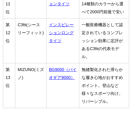
11
ョンタイツ
14種類のカラーから選
位
べて2000円前後で安い
第
C3fit(シース
インスピレー
一般医療機器として認
12
リーフィット)
ションロング
定されているコンプレ
位
タイツ
ッション効果に定評が
あるC3fitの代表モデ
ル。
第
MIZUNO(ミズ
BG9000（バイ
無縫製化された滑らか
13
ノ)
オギア9000）
な履き心地がおすすめ
位
ポイント。登山など
様々なスポーツ向け。
リバーシブル。