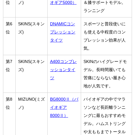
位
ノ)
オギア5000）
＆膝サポートモデル。
ランニング
第6
SKINS(スキン
DNAMICコン
スポーツと普段使いに
位
ズ)
プレッション
も使える中程度のコン
タイツ
プレッション効果が人
気。
第7
SKINS(スキン
A400コンプレ
SKINのハイグレードモ
位
ズ)
ッションタイ
デル。長時間履いても
ツ
苦痛にならない履き心
地が人気です。
第8
MIZUNO(ミズ
BG8000Ⅱ（バ
バイオギアの中でマラ
位
ノ)
イオギア
ソンなど長距離ランニ
8000Ⅱ）
ングに最もおすすめモ
デル。ハムストリング
や太ももまでトータル