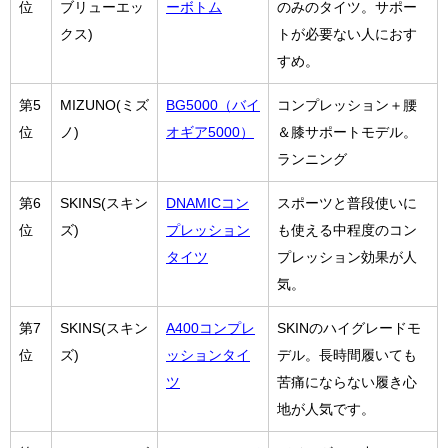
位
ブリューエッ
ーボトム
のみのタイツ。サポー
クス)
トが必要ない人におす
すめ。
第5
MIZUNO(ミズ
BG5000（バイ
コンプレッション＋腰
位
ノ)
オギア5000）
＆膝サポートモデル。
ランニング
第6
SKINS(スキン
DNAMICコン
スポーツと普段使いに
位
ズ)
プレッション
も使える中程度のコン
タイツ
プレッション効果が人
気。
第7
SKINS(スキン
A400コンプレ
SKINのハイグレードモ
位
ズ)
ッションタイ
デル。長時間履いても
ツ
苦痛にならない履き心
地が人気です。