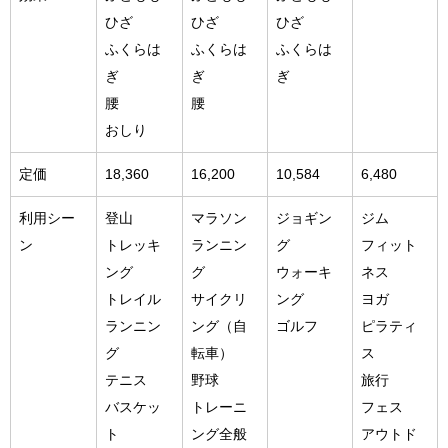
ひざ
ひざ
ひざ
ふくらは
ふくらは
ふくらは
ぎ
ぎ
ぎ
腰
腰
おしり
定価
18,360
16,200
10,584
6,480
利用シー
登山
マラソン
ジョギン
ジム
ン
トレッキ
ランニン
グ
フィット
ング
グ
ウォーキ
ネス
トレイル
サイクリ
ング
ヨガ
ランニン
ング（自
ゴルフ
ピラティ
グ
転車）
ス
テニス
野球
旅行
バスケッ
トレーニ
フェス
ト
ング全般
アウトド