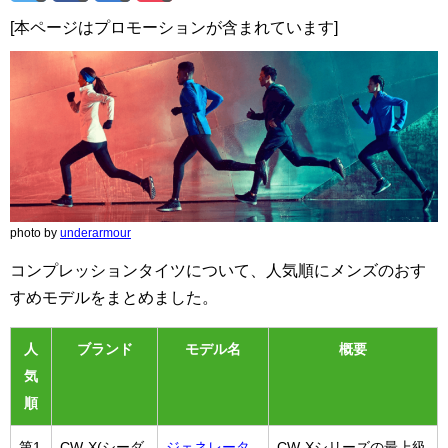
[本ページはプロモーションが含まれています]
photo by
underarmour
コンプレッションタイツについて、人気順にメンズのおす
すめモデルをまとめました。
人
ブランド
モデル名
概要
気
順
第1
CW-X(シーダ
ジェネレータ
CW-Xシリーズの最上級