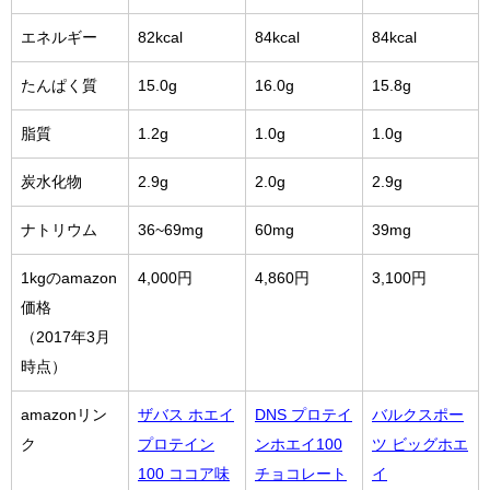
エネルギー
82kcal
84kcal
84kcal
たんぱく質
15.0g
16.0g
15.8g
脂質
1.2g
1.0g
1.0g
炭水化物
2.9g
2.0g
2.9g
ナトリウム
36~69mg
60mg
39mg
1kgのamazon
4,000円
4,860円
3,100円
価格
（2017年3月
時点）
amazonリン
ザバス ホエイ
DNS プロテイ
バルクスポー
ク
プロテイン
ンホエイ100
ツ ビッグホエ
100 ココア味
チョコレート
イ