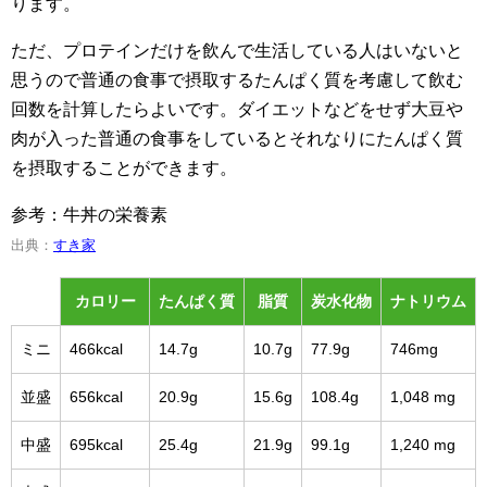
ります。
ただ、プロテインだけを飲んで生活している人はいないと
思うので普通の食事で摂取するたんぱく質を考慮して飲む
回数を計算したらよいです。ダイエットなどをせず大豆や
肉が入った普通の食事をしているとそれなりにたんぱく質
を摂取することができます。
参考：牛丼の栄養素
出典：
すき家
カロリー
たんぱく質
脂質
炭水化物
ナトリウム
ミニ
466kcal
14.7g
10.7g
77.9g
746mg
並盛
656kcal
20.9g
15.6g
108.4g
1,048 mg
中盛
695kcal
25.4g
21.9g
99.1g
1,240 mg