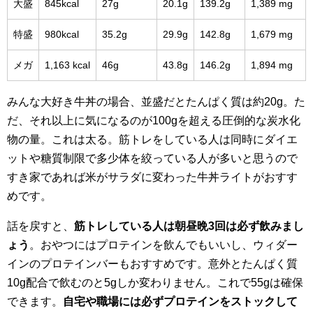
大盛
845kcal
27g
20.1g
139.2g
1,389 mg
特盛
980kcal
35.2g
29.9g
142.8g
1,679 mg
メガ
1,163 kcal
46g
43.8g
146.2g
1,894 mg
みんな大好き牛丼の場合、並盛だとたんぱく質は約20g。た
だ、それ以上に気になるのが100gを超える圧倒的な炭水化
物の量。これは太る。筋トレをしている人は同時にダイエ
ットや糖質制限で多少体を絞っている人が多いと思うので
すき家であれば米がサラダに変わった牛丼ライトがおすす
めです。
話を戻すと、
筋トレしている人は朝昼晩3回は必ず飲みまし
ょう
。おやつにはプロテインを飲んでもいいし、ウィダー
インのプロテインバーもおすすめです。意外とたんぱく質
10g配合で飲むのと5gしか変わりません。これで55gは確保
できます。
自宅や職場には必ずプロテインをストックして