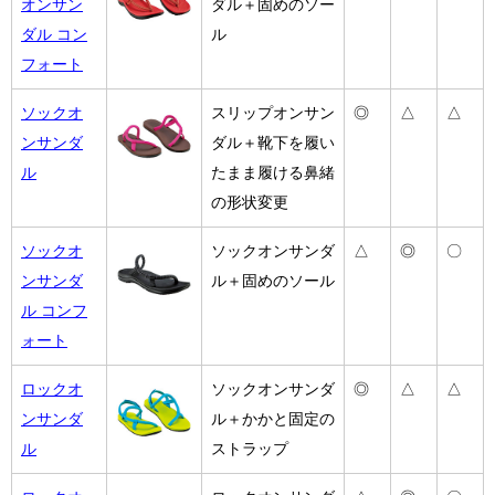
オンサン
ダル＋固めのソー
ダル コン
ル
フォート
ソックオ
スリップオンサン
◎
△
△
ンサンダ
ダル＋靴下を履い
ル
たまま履ける鼻緒
の形状変更
ソックオ
ソックオンサンダ
△
◎
〇
ンサンダ
ル＋固めのソール
ル コンフ
ォート
ロックオ
ソックオンサンダ
◎
△
△
ンサンダ
ル＋かかと固定の
ル
ストラップ