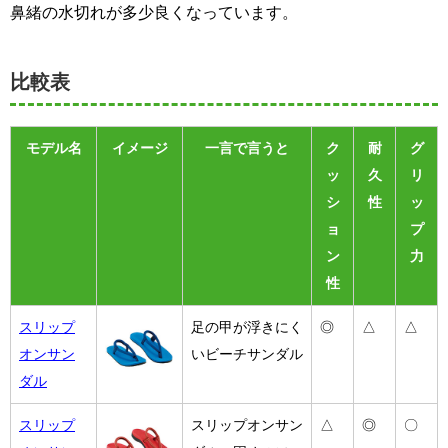
鼻緒の水切れが多少良くなっています。
比較表
モデル名
イメージ
一言で言うと
ク
耐
グ
ッ
久
リ
シ
性
ッ
ョ
プ
ン
力
性
スリップ
足の甲が浮きにく
◎
△
△
オンサン
いビーチサンダル
ダル
スリップ
スリップオンサン
△
◎
〇