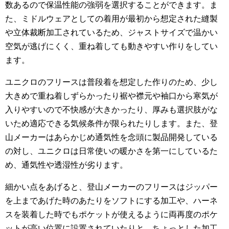
数あるので保温性能の強弱を選択することができます。ま
た、ミドルウェアとしての着用が最初から想定された縫製
や立体裁断加工されているため、ジャストサイズで温かい
空気が逃げにくく、重ね着しても動きやすい作りをしてい
ます。
ユニクロのフリースは普段着を想定した作りのため、少し
大きめで重ね着しずらかったり裾や襟元や袖口から寒気が
入りやすいので不快感が大きかったり、厚みも選択肢がな
いため適応できる気候条件が限られたりします。また、登
山メーカーはあらかじめ通気性を念頭に製品開発している
の対し、ユニクロは日常使いの暖かさを第一にしているた
め、通気性や透湿性が劣ります。
細かい点をあげると、登山メーカーのフリースはジッパー
を上まであげた時のあたりをソフトにする加工や、ハーネ
スを装着した時でもポケットが使えるように両再度のポケ
ットが高い位置に設置されていたりと、ちょっとした加工