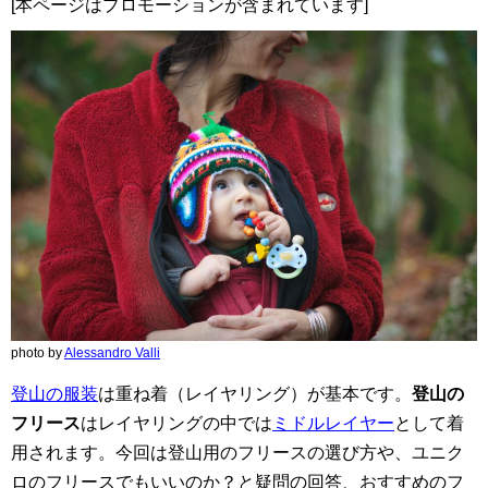
[本ページはプロモーションが含まれています]
photo by
Alessandro Valli
登山の服装
は重ね着（レイヤリング）が基本です。
登山の
フリース
はレイヤリングの中では
ミドルレイヤー
として着
用されます。今回は登山用のフリースの選び方や、ユニク
ロのフリースでもいいのか？と疑問の回答、おすすめのフ