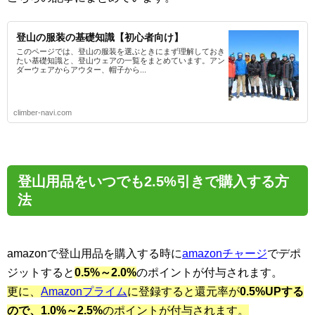
登山の服装の基礎知識【初心者向け】
このページでは、登山の服装を選ぶときにまず理解しておき
たい基礎知識と、登山ウェアの一覧をまとめています。アン
ダーウェアからアウター、帽子から...
climber-navi.com
登山用品をいつでも2.5%引きで購入する方
法
amazonで登山用品を購入する時に
amazonチャージ
でデポ
ジットすると
0.5%～2.0%
のポイントが付与されます。
更に、
Amazonプライム
に登録すると還元率が
0.5%UPする
ので、1.0%～2.5%
のポイントが付与されます。