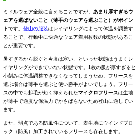
ミドルウェア全般に言えることですが、
あまり厚すぎるウ
ェアを選ばないこと（薄手のウェアを選ぶこと）がポイン
ト
です。
登山の服装
はレイヤリングによって体温を調整す
ることで、行動中に快適なウェア着用枚数の状態があるこ
とが重要です。
暑すぎるから脱ぐと今度は寒い、といった状態はうまくレ
イヤリングができていない状態です。1枚の服が厚すぎると
小刻みに体温調整できなくなってしまうため、フリースを
選ぶ場合は薄手を選ぶと使い勝手がよいでしょう。フリー
スの中でも起毛が短く抑えられた
マイクロフリース
は生地
が薄手で適度な保温力でかさばらないため登山に適してい
ます。
また、弱点である防風性について、表生地にウインドブロ
ック（防風）加工されているフリースも存在します。