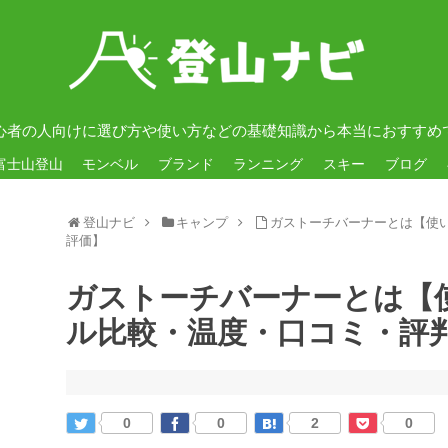
心者の人向けに選び方や使い方などの基礎知識から本当におすすめ
富士山登山
モンベル
ブランド
ランニング
スキー
ブログ
登山ナビ
キャンプ
ガストーチバーナーとは【使
評価】
ガストーチバーナーとは【
ル比較・温度・口コミ・評
0
0
2
0